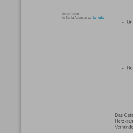
Internisten
in Sankt Augustin auf
jameda
Lin
He
Das Gefä
Herzkran
Verminde