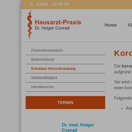
02241 - 20 60 30
Home
Ak
Präventionsmedizin
Kor
Bluthochdruck
Die
koro
Koronare Herzerkrankung
aufgrund
Infektanfälligkeit
Sie wird
Hausbesuche
einer kor
Folgende
TERMIN
Ang
Dr. med. Holger
Conrad