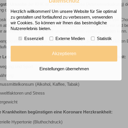
Datenschutz
igste Ursache
der KHK ist die Atherosklerose (Arterienverkalkung) 
g der kleinen Koronararterienäste).
Herzlich willkommen! Um unsere Website für Sie optimal
zu gestalten und fortlaufend zu verbessern, verwenden
rosklerose kommt es an den Gefäßwänden zu Ablagerungen von Choles
wir Cookies. So können wir Ihnen das bestmögliche
n atherosklerotischen Plaques. Diese engen das Blutgefäß ein und b
Nutzererlebnis bieten.
r ausreichend mit Sauerstoff und Nährstoffen versorgt werden kann.
Essenziell
Externe Medien
Statistik
angiopathie ist eine Form der Atherosklerose, die jedoch die kleinen 
 Häufig betroffen von der Mikroangiopathie sind Diabetiker.
Akzeptieren
 Lebensstilfaktoren beeinflussen eine Koronare Herzkrankheit:
wegung und Sport
Einstellungen übernehmen
nährung
ussmittelkonsum (Alkohol, Kaffee, Tabak)
weltfaktoren und Stress
ergewicht
 Krankheiten begünstigen eine Koronare Herzkrankheit:
erielle Hypertonie (Bluthochdruck)