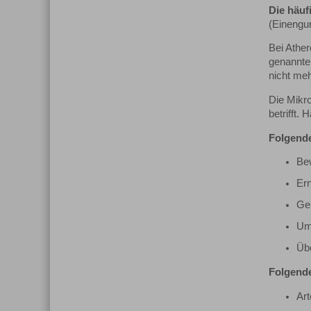
Die häuf
(Einengun
Bei Athe
genannte
nicht meh
Die Mikro
betrifft.
Folgende
Be
Er
Gen
Um
Üb
Folgende
Art