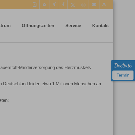
Diese
RSS-
Auf
Auf
Auf
Instagram-
Per
vCard
Seite
Feed
Xing
Facebook
Twitter
Seite
Mail
speichern
als
mitteilen
teilen
teilen
aufrufen
empfehlen
PDF
ktrum
Öffnungszeiten
Service
Kontakt
drucken
r Sauerstoff-Minderversorgung des Herzmuskels
Termin
In Deutschland leiden etwa 1 Millionen Menschen an
eten: