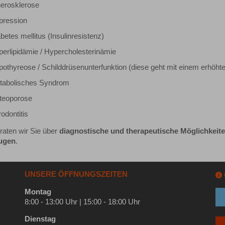
herosklerose
pression
betes mellitus (Insulinresistenz)
erlipidämie / Hypercholesterinämie
othyreose / Schilddrüsenunterfunktion (diese geht mit einem erhöht
tabolisches Syndrom
teoporose
odontitis
raten wir Sie über
diagnostische und therapeutische Möglichkeit
ugen
.
UNSERE ÖFFNUNGSZEITEN
i
Montag
8:00 - 13:00 Uhr | 15:00 - 18:00 Uhr
Dienstag