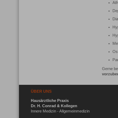
At
De
Dia
Hyp
Hyp
Me
Os
Par
Gerne be
vorzube
ÜBER UNS
Hausärztliche Praxis
Dr. H. Conrad & Kollegen
Innere Medizin - Allgemeinmedizin