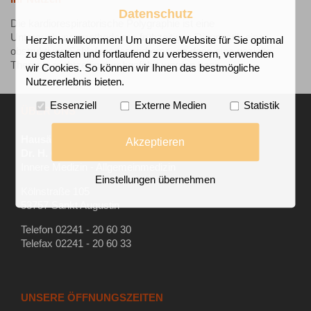
Datenschutz
Die kardiorespiratorische Polygraphie ist eine
Untersuchungsmethode zur frühzeitigen Diagnostik eines
Herzlich willkommen! Um unsere Website für Sie optimal
obstruktiven Schlafapnoesyndroms, so dass eine gezielte
zu gestalten und fortlaufend zu verbessern, verwenden
Therapie rechtzeitig durchgeführt werden kann.
wir Cookies. So können wir Ihnen das bestmögliche
Nutzererlebnis bieten.
Essenziell
Externe Medien
Statistik
ÜBER UNS
Hausärztliche Praxis
Akzeptieren
Dr. H. Conrad & Kollegen
Innere Medizin - Allgemeinmedizin
Einstellungen übernehmen
Kölnstraße 105
53757 Sankt Augustin
Telefon 02241 - 20 60 30
Telefax 02241 - 20 60 33
UNSERE ÖFFNUNGSZEITEN