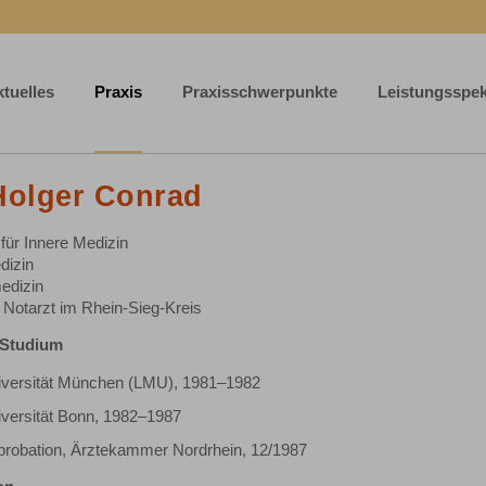
tuelles
Praxis
Praxisschwerpunkte
Leistungsspe
Holger Conrad
für Innere Medizin
dizin
edizin
 Notarzt im Rhein-Sieg-Kreis
-Studium
iversität München (LMU), 1981–1982
versität Bonn, 1982–1987
probation, Ärztekammer Nordrhein, 12/1987