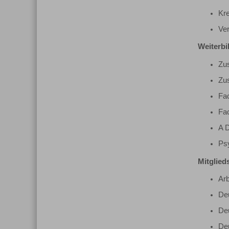
Kr
Ver
Weiterbi
Zu
Zus
Fa
Fa
A D
Ps
Mitglied
Arb
Deu
Deu
Deu