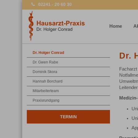
02241 - 20 60 30
Home
Ak
Dr. Holger Conrad
Dr. 
Dr. Gwen Rabe
Facharzt 
Dominik Skora
Notfallme
Umweltm
Hannah Borchard
Leitender
Mitarbeiterteam
Medizin
Praxisrundgang
Un
TERMIN
Uni
Ap