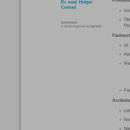
Promoti
Dr. med. Holger
Conrad
Uni
Tit
Internisten
Hyp
in Sankt Augustin auf
jameda
Facharz
St.
Hel
Ma
Fac
Ärztliche
Lei
No
Nie