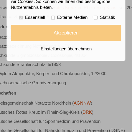
wir Cookies. So können wir Ihnen das bestmögliche
Nutzererlebnis bieten.
eisverbandsarzt
Deutsches Rotes Kreuz im Rhein-Sieg-Kreis
, seit 2
tragsarzt Bundespolizei Standort Sankt Augustin, seit 2005
Essenziell
Externe Medien
Statistik
ldung
Akzeptieren
satzbezeichnung Umweltmedizin, 11/2001
atzbezeichnung Notfallmedizin, 4/2006
Einstellungen übernehmen
chkunde Sigmoidoskopie / Coloskopie, 4/1994
chkunde Strahlenschutz, 5/1998
iplom Akupunktur, Körper- und Ohrakupunktur, 12/2000
ychosomatische Grundversorgung
schaften
eitsgemeinschaft Notärzte Nordrhein (
AGNNW
)
tsches Rotes Kreuz im Rhein-Sieg-Kreis (
DRK
)
tsche Gesellschaft für Sportmedizin und Prävention
tsche Gesellschaft für Nährstoffmedizin und Prävention (DGNP)