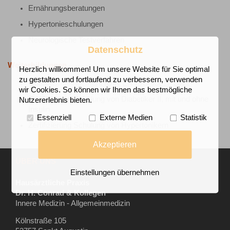
Ernährungsberatungen
Hypertonieschulungen
Neurologische Testverfahren
Datenschutz
Weiterbildungen
Herzlich willkommen! Um unsere Website für Sie optimal
zu gestalten und fortlaufend zu verbessern, verwenden
Qualitätsmanagement (DIN EN ISO 9001), 2021
wir Cookies. So können wir Ihnen das bestmögliche
Zertifizierung Schulung von Diabetiker II, mit und ohne
Nutzererlebnis bieten.
Insulin
Essenziell
Externe Medien
Statistik
Zertifizierung Schulung von Hypertonikern
Akzeptieren
ÜBER UNS
Einstellungen übernehmen
Hausärztliche Praxis
Dr. H. Conrad & Kollegen
Innere Medizin - Allgemeinmedizin
Kölnstraße 105